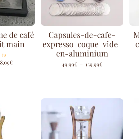
ne de café
Capsules-de-cafe-
M
ait main
expresso-coque-vide-
c
en-aluminium
(3)
8.99
€
49.99
€
–
159.99
€