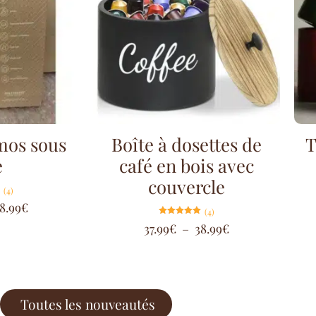
mos sous
Boîte à dosettes de
T
e
café en bois avec
couvercle
(4)
8.99
€
(4)
Note
37.99
€
–
38.99
€
5.00
sur 5
Toutes les nouveautés