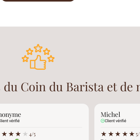
 du Coin du Barista et de 
nonyme
Michel
lient vérifié
Client vérifié
★
★
★
★
★
★
★
★
★
★
4/5
5/