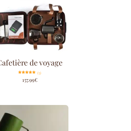
Cafetière de voyage
(5)
Note
157.99
€
5.00
sur 5