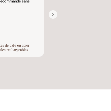
e recommande sans
bien
Il y a 1 mois
es de café en acier
Nespresso dosettes de café en aci
ules rechargeables
inoxydable capsules rechargeable