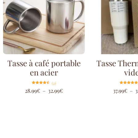
Tasse à café portable
Tasse Ther
en acier
vid
(2)
Note
Note
28.99
€
–
32.99
€
37.99
€
–
3
4.50
5.00
sur 5
sur 5