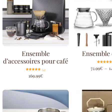
Ensemble
Ensemble 
d’accessoires pour café
Note
72.99
€
–
1
5.00
(4)
sur 5
Note
169.99
€
5.00
sur 5