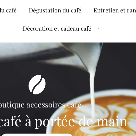
du café
Dégustation du café
Entretien et ra
Décoration et cadeau café
utique accessoires café
 café à portée de main