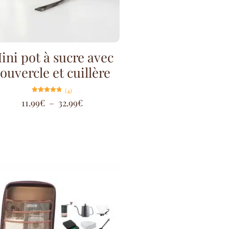
ini pot à sucre avec
ouvercle et cuillère
(4)
Note
11.99
€
–
32.99
€
4.75
sur 5