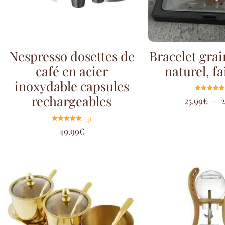
Nespresso dosettes de
Bracelet grai
café en acier
naturel, f
inoxydable capsules
rechargeables
Note
25.99
€
–
2
5.00
sur 5
(4)
Note
49.99
€
5.00
sur 5