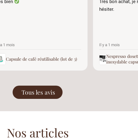
ès bien
Très bon achat, j
hésiter.
y a 1 mois
Il y a 1 mois
Nespresso dosett
Capsule de café réutilisable (lot de 3)
inoxydable caps
Tous les avis
Nos articles