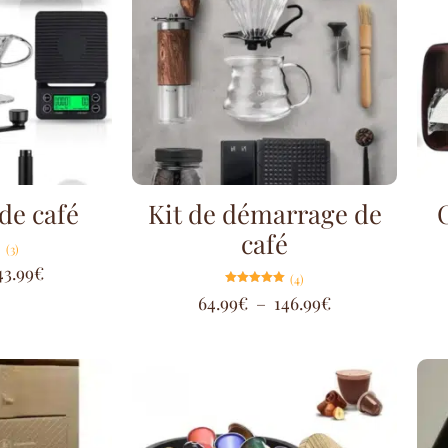
de café
Kit de démarrage de
café
(3)
43.99
€
(4)
Note
64.99
€
–
146.99
€
5.00
sur 5