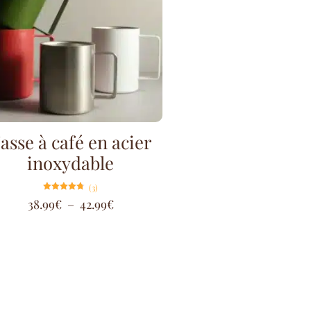
asse à café en acier
inoxydable
(3)
Note
38.99
€
–
42.99
€
4.67
sur 5