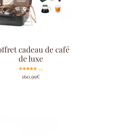
ffret cadeau de café
de luxe
(7)
Note
160.99
€
4.71
sur 5