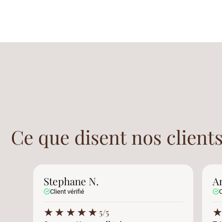
Ce que disent nos clients
Stephane N.
A
Client vérifié
C
★
★
★
★
★
5/5