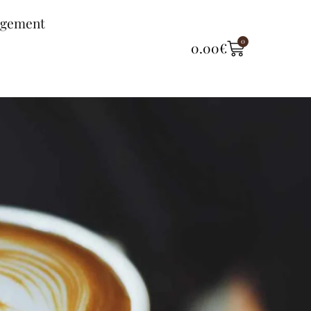
ngement
0
0.00
€