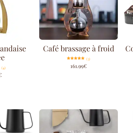
landaise
Café brassage à froid
Co
ée
(3)
Note
161.99
€
5.00
(4)
sur 5
€