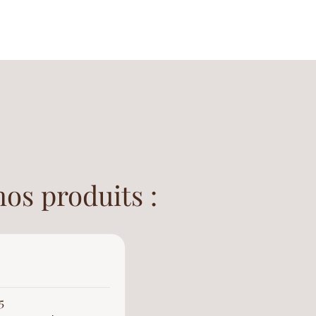
nos produits :
Anonyme
Client vérifié
★
★
★
★
★
5
5/5