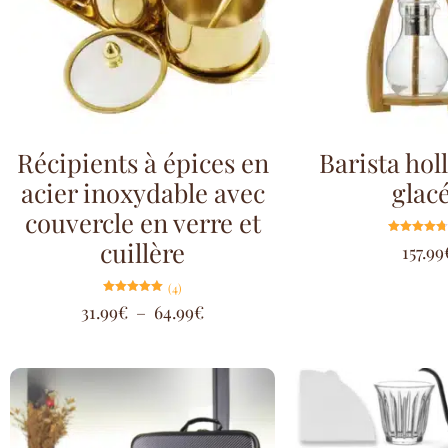
Récipients à épices en
Barista hol
acier inoxydable avec
glac
couvercle en verre et
cuillère
Note
157.99
4.75
sur 5
(4)
Note
31.99
€
–
64.99
€
5.00
sur 5