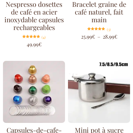
Nespresso dosettes
Bracelet graine de
de café en acier
café naturel, fait
inoxydable capsules
main
rechargeables
(3)
Note
25.99
€
–
28.99
€
(4)
5.00
sur 5
Note
49.99
€
5.00
sur 5
Capsules-de-cafe-
Mini pot à sucre