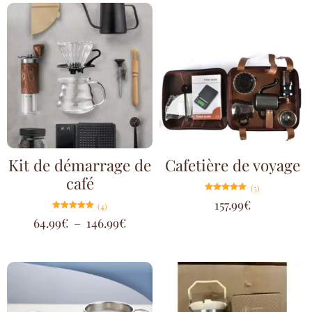
Kit de démarrage de
Cafetière de voyage
café
(5)
Note
157.99
€
(4)
5.00
sur 5
Note
64.99
€
–
146.99
€
5.00
sur 5