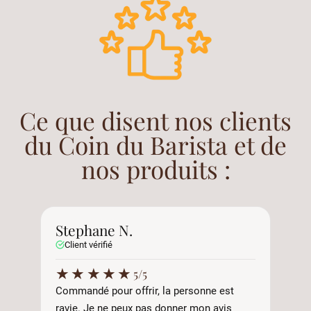
Ce que disent nos clients
du Coin du Barista et de
nos produits :
Stephane N.
A
Client vérifié
C
★
★
★
★
★
5/5
Commandé pour offrir, la personne est
Tr
ravie. Je ne peux pas donner mon avis