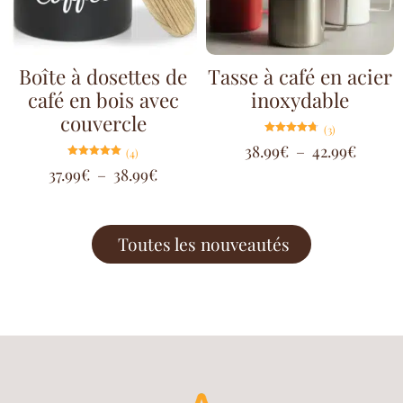
Boîte à dosettes de
Tasse à café en acier
café en bois avec
inoxydable
couvercle
(3)
Note
38.99
€
–
42.99
€
(4)
4.67
sur 5
Note
37.99
€
–
38.99
€
5.00
sur 5
Toutes les nouveautés