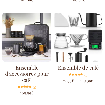
sur 5
sur 5
Ensemble
Ensemble de café
d’accessoires pour
(3)
café
Note
72.99
€
–
143.99
€
5.00
sur 5
(4)
Note
169.99
€
5.00
sur 5