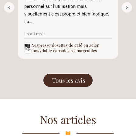
personnel sur l'utilisation mais
visuellement c'est propre et bien fabriqué.
La…
Il y a 1 mois
Il 
Nespresso dosettes de café en acier
inoxydable capsules rechargeables
Tous les avis
Nos articles