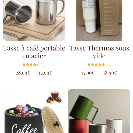
Tasse à café portable
Tasse Thermos sous
en acier
vide
(2)
(4)
Note
Note
28.99
€
–
32.99
€
37.99
€
–
38.99
€
4.50
5.00
sur 5
sur 5