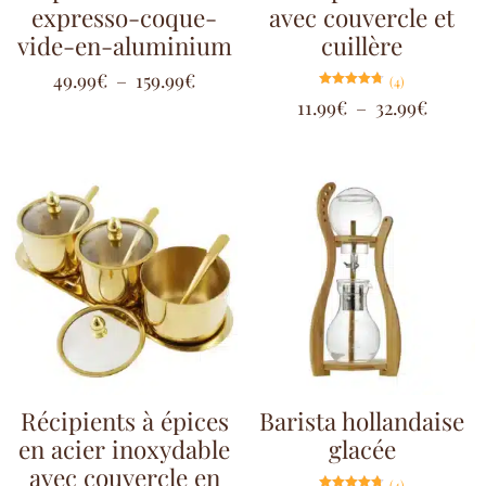
expresso-coque-
avec couvercle et
vide-en-aluminium
cuillère
49.99
€
–
159.99
€
(4)
Note
11.99
€
–
32.99
€
4.75
sur 5
Récipients à épices
Barista hollandaise
en acier inoxydable
glacée
avec couvercle en
(4)