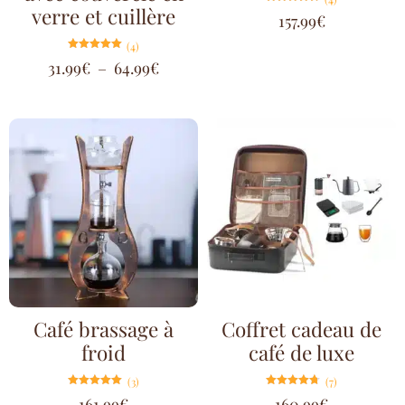
verre et cuillère
Note
157.99
€
4.75
sur 5
(4)
Note
31.99
€
–
64.99
€
5.00
sur 5
Café brassage à
Coffret cadeau de
froid
café de luxe
(3)
(7)
Note
Note
161.99
€
160.99
€
5.00
4.71