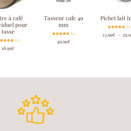
tre à café
Tasseur cafe 49
Pichet lait i
viduel pour
mm
(1)
tasse
Note
(1)
23.99
€
–
29.9
5.00
sur 5
Note
(2)
49.99
€
5.00
sur 5
Note
18.99
€
5.00
sur 5