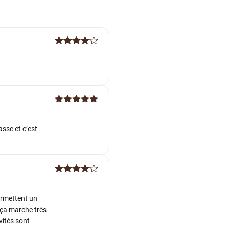
Note
4
sur 5
Note
5
sur
5
asse et c’est
Note
4
sur 5
ermettent un
t ça marche très
vités sont