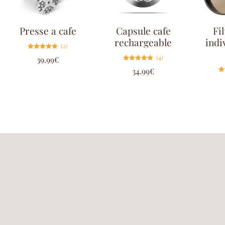
Presse a cafe
Capsule cafe
Fil
rechargeable
indi
(2)
Note
(4)
39.99
€
5.00
sur 5
Note
34.99
€
4.75
sur 5