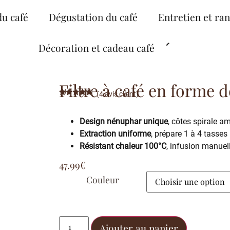
du café
Dégustation du café
Entretien et ra
Décoration et cadeau café
Filtre à café en forme
(
4
avis client)
Noté
4
4.50
sur 5
basé sur
Design nénuphar unique
, côtes spirale a
notations
client
Extraction uniforme
, prépare 1 à 4 tasses
Résistant chaleur 100°C
, infusion manuel
47.99
€
Couleur
Ajouter au panier