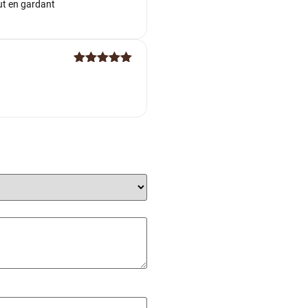
out en gardant
Note
5
sur
5