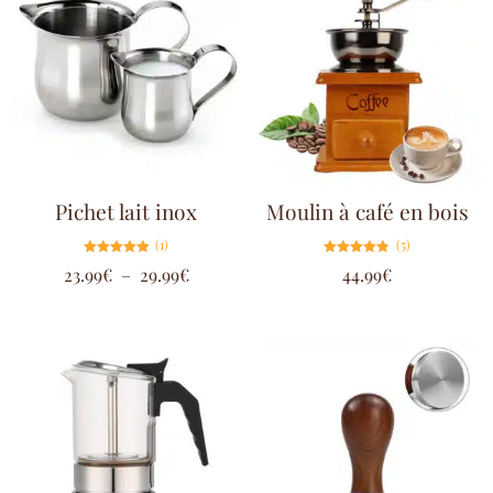
Pichet lait inox
Moulin à café en bois
(1)
(5)
Note
Note
23.99
€
–
29.99
€
44.99
€
5.00
4.80
sur 5
sur 5