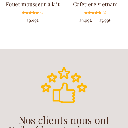
Fouet mousseur à lait
Cafetiere vietnam
(1)
(1)
Note
Note
29.99
€
26.99
€
–
27.99
€
5.00
5.00
sur 5
sur 5
Nos clients nous ont