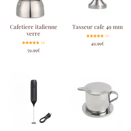
Cafetiere italienne
Tasseur cafe 49 mm
verre
(1)
Note
(4)
49.99
€
5.00
sur 5
Note
59.99
€
4.75
sur 5